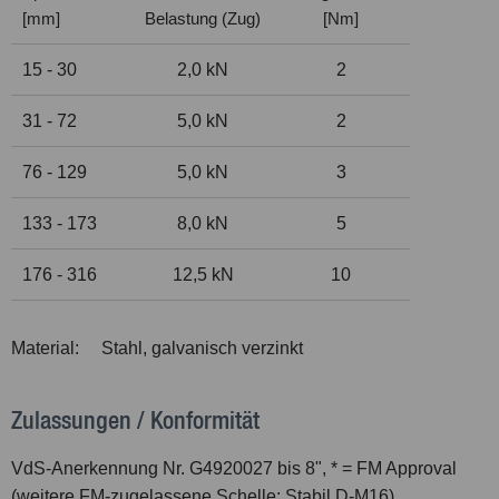
[mm]
Belastung (Zug)
[Nm]
15 - 30
2,0 kN
2
31 - 72
5,0 kN
2
76 - 129
5,0 kN
3
133 - 173
8,0 kN
5
176 - 316
12,5 kN
10
Material:
Stahl, galvanisch verzinkt
Zulassungen / Konformität
VdS-Anerkennung Nr. G4920027 bis 8", * = FM Approval
(weitere FM-zugelassene Schelle: Stabil D-M16)