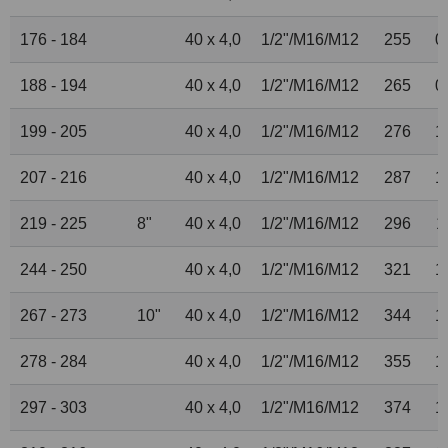
176 - 184
40 x 4,0
1
/
2
"/M16/M12
255
0
188 - 194
40 x 4,0
1
/
2
"/M16/M12
265
0
199 - 205
40 x 4,0
1
/
2
"/M16/M12
276
1
207 - 216
40 x 4,0
1
/
2
"/M16/M12
287
1
219 - 225
8"
40 x 4,0
1
/
2
"/M16/M12
296
1
244 - 250
40 x 4,0
1
/
2
"/M16/M12
321
1
267 - 273
10"
40 x 4,0
1
/
2
"/M16/M12
344
1
278 - 284
40 x 4,0
1
/
2
"/M16/M12
355
1
297 - 303
40 x 4,0
1
/
2
"/M16/M12
374
1