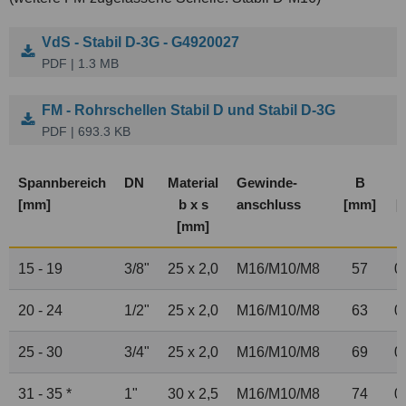
VdS - Stabil D-3G - G4920027
PDF | 1.3 MB
FM - Rohrschellen Stabil D und Stabil D-3G
PDF | 693.3 KB
Spannbereich
DN
Material
Gewinde-
B
[mm]
b x s
anschluss
[mm]
[
[mm]
15 - 19
3
/
8
"
25 x 2,0
M16/M10/M8
57
0
20 - 24
1
/
2
"
25 x 2,0
M16/M10/M8
63
0
25 - 30
3
/
4
"
25 x 2,0
M16/M10/M8
69
0
31 - 35 *
1"
30 x 2,5
M16/M10/M8
74
0