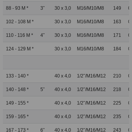
88 - 93 M *
3"
30 x 3,0
M16/M10/M8
149
0
102 - 108 M *
30 x 3,0
M16/M10/M8
163
0
110 - 116 M *
4"
30 x 3,0
M16/M10/M8
171
0
124 - 129 M *
30 x 3,0
M16/M10/M8
184
0
133 - 140 *
40 x 4,0
1
/
2
"/M16/M12
210
0
140 - 148 *
5"
40 x 4,0
1
/
2
"/M16/M12
218
0
149 - 155 *
40 x 4,0
1
/
2
"/M16/M12
225
0
159 - 165 *
40 x 4,0
1
/
2
"/M16/M12
235
0
167 - 173 *
6"
40 x 4,0
1
/
2
"/M16/M12
243
0