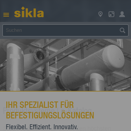
IHR SPEZIALIST FÜR
Produktsysteme | e-Katalog
BEFESTIGUNGS­LÖSUNGEN
Flexibel. Effizient. Innovativ.
Sikla Produkte entsprechen den höchsten