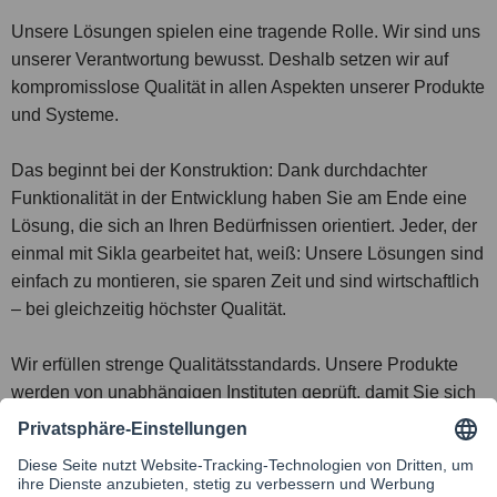
Unsere Lösungen spielen eine tragende Rolle. Wir sind uns
unserer Verantwortung bewusst. Deshalb setzen wir auf
kompromisslose Qualität in allen Aspekten unserer Produkte
und Systeme.
Das beginnt bei der Konstruktion: Dank durchdachter
Funktionalität in der Entwicklung haben Sie am Ende eine
Lösung, die sich an Ihren Bedürfnissen orientiert. Jeder, der
einmal mit Sikla gearbeitet hat, weiß: Unsere Lösungen sind
einfach zu montieren, sie sparen Zeit und sind wirtschaftlich
– bei gleichzeitig höchster Qualität.
Wir erfüllen strenge Qualitätsstandards. Unsere Produkte
werden von unabhängigen Instituten geprüft, damit Sie sich
siklasicher sein können.