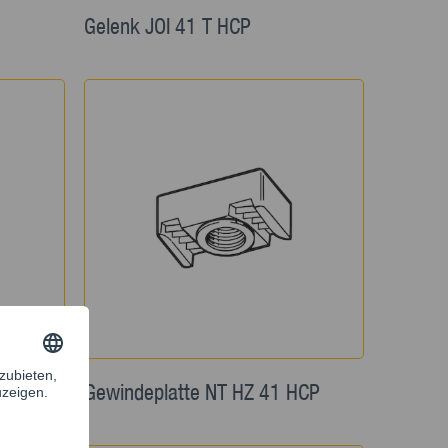
Gelenk JOI 41 T HCP
HCP
Gewindeplatte NT HZ 41 HCP