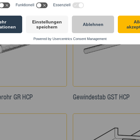
erohr GR HCP
Gewindestab GST HCP