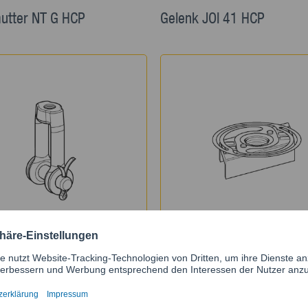
utter NT G HCP
Gelenk JOI 41 HCP
ebügel GWB HCP
Gewindeplatte NT CC 41 