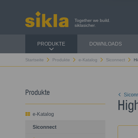
Together we build.
siklasicher.
PRODUKTE
DOWNLOADS
Startseite
Produkte
e-Katalog
Siconnect
Hi
Produkte
Sicon
Hig
e-Katalog
Siconnect