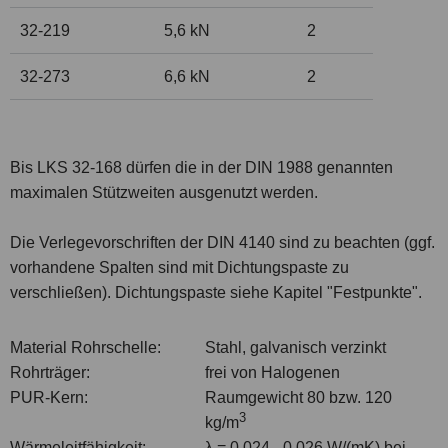
32-219
5,6 kN
2
32-273
6,6 kN
2
Bis LKS 32-168 dürfen die in der DIN 1988 genannten
maximalen Stützweiten ausgenutzt werden.
Die Verlegevorschriften der DIN 4140 sind zu beachten (ggf.
vorhandene Spalten sind mit Dichtungspaste zu
verschließen). Dichtungspaste siehe Kapitel "Festpunkte".
Material Rohrschelle:
Stahl, galvanisch verzinkt
Rohrträger:
frei von Halogenen
PUR-Kern:
Raumgewicht 80 bzw. 120
3
kg/m
Wärmeleitfähigkeit:
λ = 0,024 - 0,026 W/(mK) bei