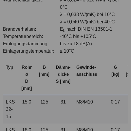
0°C
λ = 0,038 W/(mK) bei 10°C
λ = 0,040 W/(mK) bei 40°C
Brandverhalten:
E
nach DIN EN 13501-1
L
Temperaturbereich:
-40°C bis +105°C
Einfügungsdämmung:
bis zu 18 dB(A)
Einlagerungstemperatur:
≥ 10°C
Typ
Rohr
B
Dämm-
Gewinde-
G
V
ø
[mm]
dicke
anschluss
[kg]
[S
D
S [mm]
[mm]
LKS
15,0
125
31
M8/M10
0,17
32-
15
LKS
18,0
125
31
M8/M10
0,17