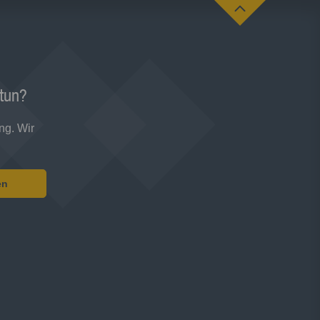
 tun?
ng. Wir
en