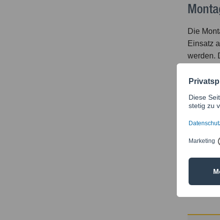
Monta
Die Mont
Einsatz 
werden. D
Bauwerks
Techn
Material:
Rohrsche
Schraube
U-UB Unt
Typ