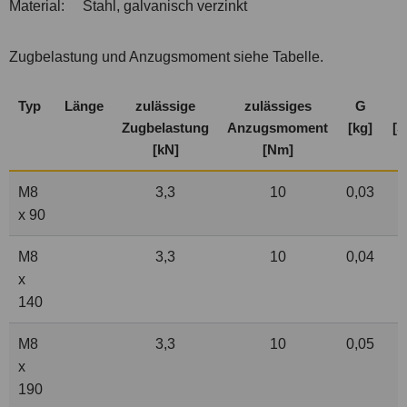
Material:
Stahl, galvanisch verzinkt
Zugbelastung und Anzugsmoment siehe Tabelle.
Typ
Länge
zulässige
zulässiges
G
V
Zugbelastung
Anzugsmoment
[kg]
[S
[kN]
[Nm]
M8
3,3
10
0,03
x 90
M8
3,3
10
0,04
x
140
M8
3,3
10
0,05
x
190