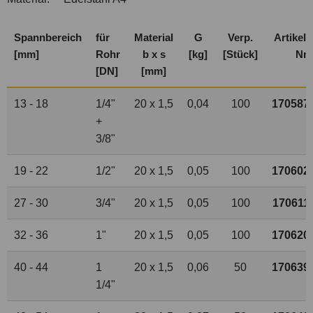
Spannbereich
für
Material
G
Verp.
Artikel-
[mm]
Rohr
b x s
[kg]
[Stück]
Nr.
[DN]
[mm]
13 - 18
1
/
4
"
20 x 1,5
0,04
100
170587
+
3
/
8
"
19 - 22
1
/
2
"
20 x 1,5
0,05
100
170602
27 - 30
3
/
4
"
20 x 1,5
0,05
100
170611
32 - 36
1"
20 x 1,5
0,05
100
170620
40 - 44
1
20 x 1,5
0,06
50
170639
1
/
4
"