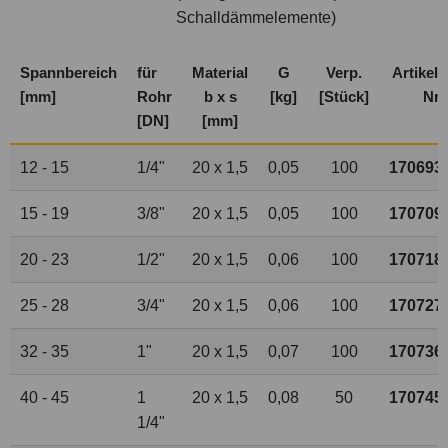
Schalldämmelemente)
Spannbereich
für
Material
G
Verp.
Artikel-
[mm]
Rohr
b x s
[kg]
[Stück]
Nr.
[DN]
[mm]
12 - 15
1
/
4
"
20 x 1,5
0,05
100
170693
15 - 19
3
/
8
"
20 x 1,5
0,05
100
170709
20 - 23
1
/
2
"
20 x 1,5
0,06
100
170718
25 - 28
3
/
4
"
20 x 1,5
0,06
100
170727
32 - 35
1"
20 x 1,5
0,07
100
170736
40 - 45
1
20 x 1,5
0,08
50
170745
1
/
4
"