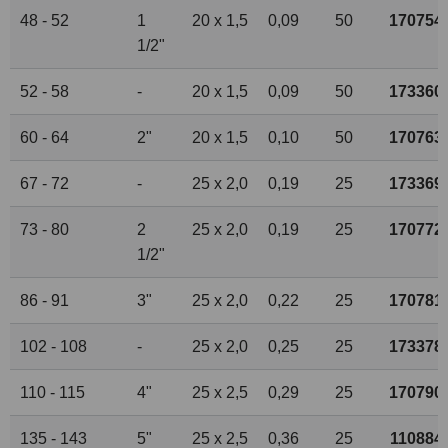
48 - 52
1
20 x 1,5
0,09
50
170754
1
/
2
"
52 - 58
-
20 x 1,5
0,09
50
173360
60 - 64
2"
20 x 1,5
0,10
50
170763
67 - 72
-
25 x 2,0
0,19
25
173369
73 - 80
2
25 x 2,0
0,19
25
170772
1
/
2
"
86 - 91
3"
25 x 2,0
0,22
25
170781
102 - 108
-
25 x 2,0
0,25
25
173378
110 - 115
4"
25 x 2,5
0,29
25
170790
135 - 143
5"
25 x 2,5
0,36
25
110884