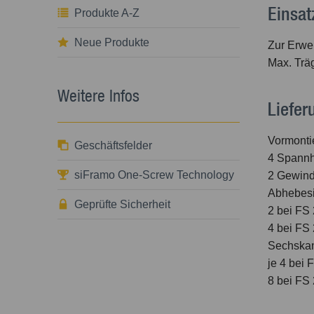
Einsat
Produkte A-Z
Neue Produkte
Zur Erwe
Max. Trä
Weitere Infos
Liefe
Vormonti
Geschäftsfelder
4 Spann
siFramo One-Screw Technology
2 Gewinde
Abhebesi
Geprüfte Sicherheit
2 bei FS
4 bei FS
Sechskan
je 4 bei
8 bei FS