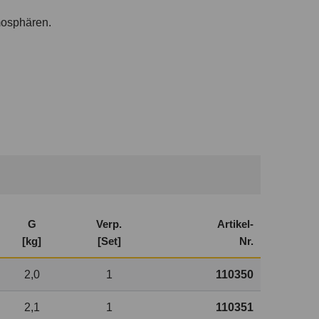
mosphären.
G
Verp.
Artikel-
[kg]
[Set]
Nr.
2,0
1
110350
2,1
1
110351