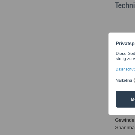
Techn
Flansch
[mm]
5 - 10
11 - 20
21 - 30
Material:
Blechteil
Gewindest
Spannha