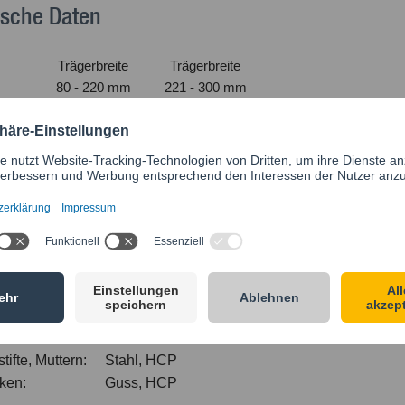
ische Daten
Trägerbreite
Trägerbreite
80 - 220 mm
221 - 300 mm
dicke
Anzugsmoment
Anzugsmoment
[Nm]
[Nm]
40
15
25
15
20
15
e:
Stahl, HCP
ifte, Muttern:
Stahl, HCP
ken:
Guss, HCP