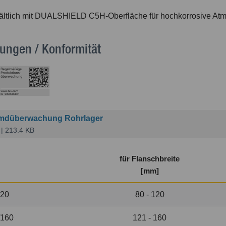
ältlich mit DUALSHIELD C5H-Oberfläche für hochkorrosive At
ungen / Konformität
mdüberwachung Rohrlager
| 213.4 KB
für Flanschbreite
[mm]
120
80 - 120
/160
121 - 160