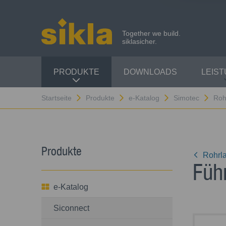
Together we build.
siklasicher.
PRODUKTE
DOWNLOADS
LEIS
Startseite
Produkte
e-Katalog
Simotec
Roh
Produkte
Rohrl
Füh
e-Katalog
Siconnect