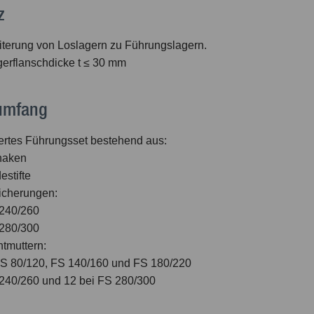
z
iterung von Loslagern zu Führungslagern.
gerflanschdicke t ≤ 30 mm
rumfang
ertes Führungsset bestehend aus:
haken
stifte
cherungen:
 240/260
 280/300
tmuttern:
 FS 80/120, FS 140/160 und FS 180/220
 240/260 und 12 bei FS 280/300