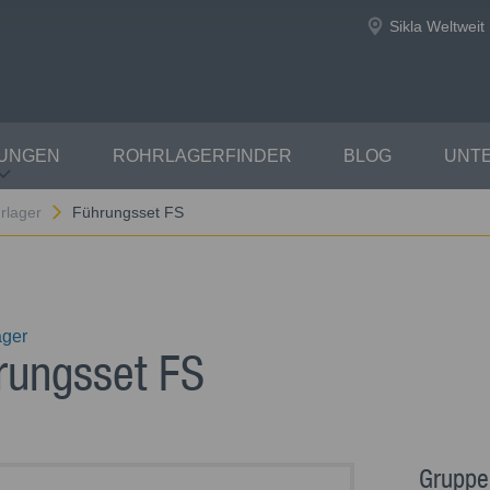
Sikla Weltweit
TUNGEN
ROHRLAGERFINDER
BLOG
UNT
rlager
Führungsset FS
ager
rungsset FS
Gruppe