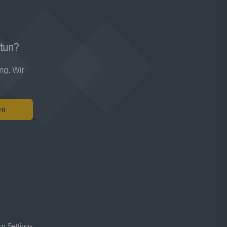
 tun?
ng. Wir
en
cy Settings