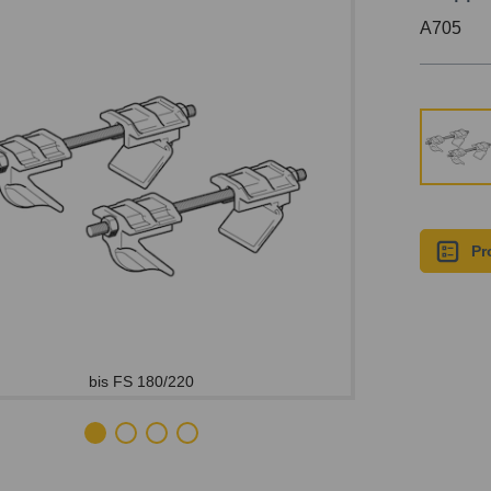
A705
Pr
bis FS 180/220