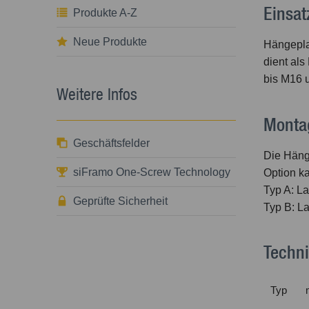
Einsat
Produkte A-Z
Neue Produkte
Hängepla
dient als
bis M16 
Weitere Infos
Monta
Geschäftsfelder
Die Häng
siFramo One-Screw Technology
Option k
Typ A: La
Geprüfte Sicherheit
Typ B: La
Techn
Typ