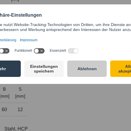
11,2
12,1
12,5
rderungen an die Ausführung und Konstruktion der Bauteile, d
gsprüfungen erfolgten in Anlehnung an die Richtlinien VGB R 5
B
S
[mm]
[mm]
60
12
Stahl, HCP