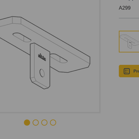
A299
Pr