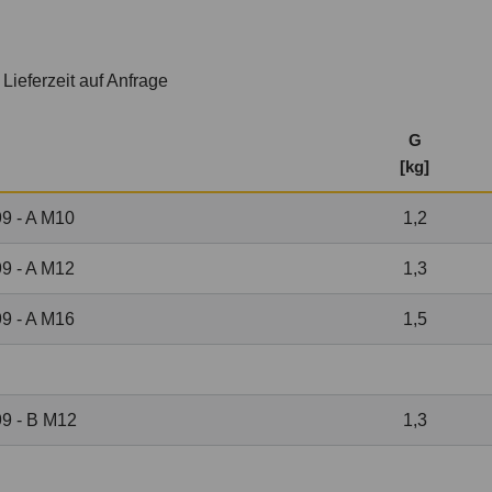
:
Lieferzeit auf Anfrage
G
[kg]
9 - A M10
1,2
9 - A M12
1,3
9 - A M16
1,5
9 - B M12
1,3