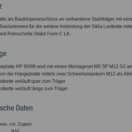
z
tte als Baukörperanschluss an vorhandene Stahlträger mit eine
 Basiselement für die weitere Anbindung der Sikla Lastkette mi
und Rohrschelle Stabil Form C LK.
ge
eplatte HP 80/99 wird mit einem Montageset MS 5P M12 S2 am
ann die Hängeplatte mittels zwei Schwerlastankern M12 als A
stkette verläuft quer zum Träger
stkette verläuft längs zum Träger
ische Daten
max. zul. Zuglast
[kN]