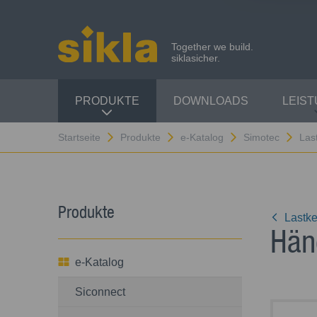
Together we build.
siklasicher.
PRODUKTE
DOWNLOADS
LEIS
Startseite
Produkte
e-Katalog
Simotec
Las
Produkte
Lastke
Hän
e-Katalog
Siconnect