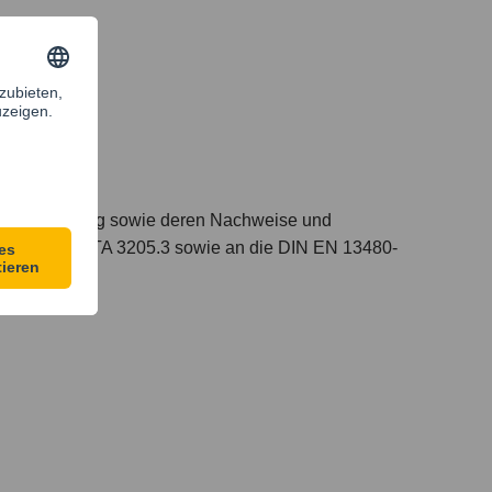
eren Auslegung sowie deren Nachweise und
10 L Teil I, KTA 3205.3 sowie an die DIN EN 13480-