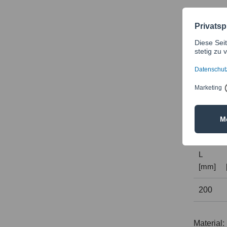
M10
M12
M16
Die Anfo
Belastun
3.
L
[mm]
200
Material: