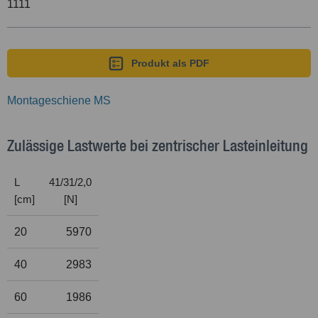
1111
Produkt als PDF
Montageschiene MS
Zulässige Lastwerte bei zentrischer Lasteinleitung
L
41/31/2,0
[cm]
[N]
20
5970
40
2983
60
1986