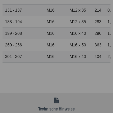
131 - 137
M16
M12 x 35
214
0,
188 - 194
M16
M12 x 35
283
1,
199 - 208
M16
M16 x 40
296
1,
260 - 266
M16
M16 x 50
363
1,
301 - 307
M16
M16 x 40
404
2,
Technische Hinweise