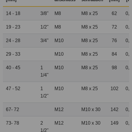
14 - 18
3
/
8
"
M8
M8 x 25
62
0,
19 - 23
1
/
2
"
M8
M8 x 25
72
0,
24 - 28
3
/
4
"
M10
M8 x 25
76
0,
29 - 33
M10
M8 x 25
84
0,
40 - 45
1
M10
M8 x 25
98
0,
1
/
4
"
47 - 52
1
M10
M8 x 25
102
0,
1
/
2
"
67- 72
M12
M10 x 30
142
0,
73- 78
2
M12
M10 x 30
149
0,
1
/
2
"