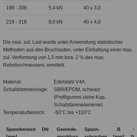
199 - 208
5,4 kN
40 x 3,0
219 - 318
8,0 kN
40 x 4,0
Die max. zul. Last wurde unter Anwendung statistischer
Methoden aus den Bruchlasten, unter Einhaltung einer max.
zul. Verformung von 1,5 mm bzw. 2 % des max.
Rohrdurchmessers, ermittelt.
Material:
Edelstahl V4A
Schalldämmeinlage:
SBR/EPDM, schwarz
(Profilgummi siehe Kap.
Schalldämmelemente)
Temperaturbereich:
-50°C bis +110°C
Spannbereich
DN
Gewinde-
Spann-
B
G
[mm]
anschluss
schrauben
[mm]
[k