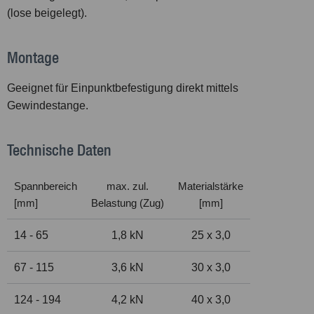
(lose beigelegt).
Montage
Geeignet für Einpunktbefestigung direkt mittels
Gewindestange.
Technische Daten
Spannbereich
max. zul.
Materialstärke
[mm]
Belastung (Zug)
[mm]
14 - 65
1,8 kN
25 x 3,0
67 - 115
3,6 kN
30 x 3,0
124 - 194
4,2 kN
40 x 3,0