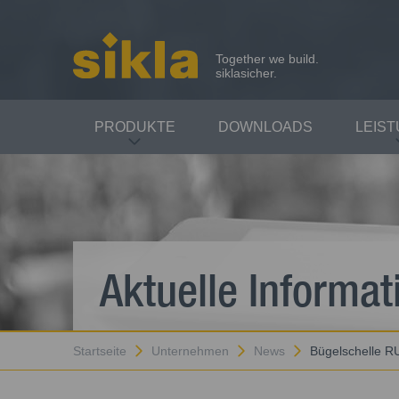
Together we build.
siklasicher.
PRODUKTE
DOWNLOADS
LEIS
Aktuelle Informat
Startseite
Unternehmen
News
Bügelschelle R