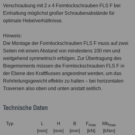
Verschraubung mit 2 x 4 Formlockschrauben FLS F bei
Einhaltung möglichst großer Schraubenabstände für
optimale Hebelverhältnisse.
Hinweis:
Die Montage der Formlockschrauben FLS F muss auf zwei
Seiten mit einem Abstand von mindestens 100 mm und
weitgehend symmetrisch erfolgen. Zur Übertragung des
Biegemoments müssen die Formlockschrauben FLS F in
der Ebene des Kraftflusses angeordnet werden, um das
Rohrleitungsgewicht effektiv zu halten – bei horizontalen
Traversen also oben und unten anstatt seitlich.
Technische Daten
Typ
L
H
B
F
Mb
max
max
[mm]
[mm]
[mm]
[kN]
[kNm]