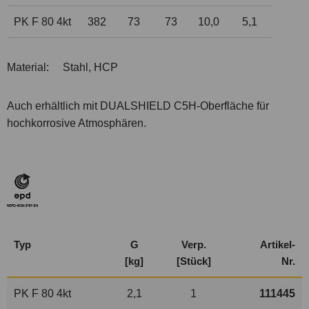
PK F 80 4kt
382
73
73
10,0
5,1
Material:
Stahl, HCP
Auch erhältlich mit DUALSHIELD C5H-Oberfläche für
hochkorrosive Atmosphären.
Typ
G
Verp.
Artikel-
[kg]
[Stück]
Nr.
PK F 80 4kt
2,1
1
111445