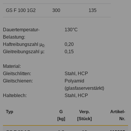
GS F 100 1G2
300
135
Dauertemperatur-
130°C
Belastung:
Haftreibungszahl µ
0,20
0:
Gleitreibungszahl µ:
0,15
Material:
Gleitschlitten:
Stahl, HCP
Gleitschienen:
Polyamid
(glasfaserverstärkt)
Halteblech:
Stahl, HCP
Typ
G
Verp.
Artikel-
[kg]
[Stück]
Nr.