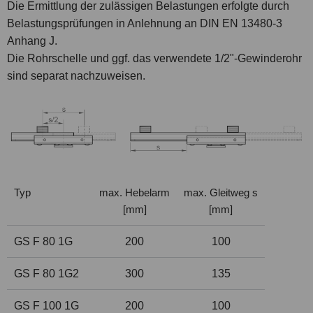
Die Ermittlung der zulässigen Belastungen erfolgte durch
Belastungsprüfungen in Anlehnung an DIN EN 13480-3
Anhang J.
Die Rohrschelle und ggf. das verwendete
1
/
2
"-Gewinderohr
sind separat nachzuweisen.
Typ
max. Hebelarm
max. Gleitweg s
[mm]
[mm]
GS F 80 1G
200
100
GS F 80 1G2
300
135
GS F 100 1G
200
100