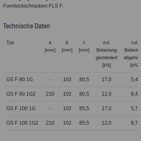
Formlockschrauben FLS F.
Technische Daten
Typ
a
b
c
zul.
zul.
[mm]
[mm]
[mm]
Belastung
Belastu
geständert
abgehän
[kN]
[kN]
GS F 80 1G
-
102
80,5
17,0
5,4
GS F 80 1G2
210
102
80,5
12,0
8,4
GS F 100 1G
-
102
85,5
17,0
5,7
GS F 100 1G2
210
102
85,5
12,0
8,7