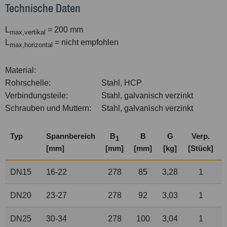
Technische Daten
L
= 200 mm
max,
vertikal
L
= nicht empfohlen
max,
horizontal
Material:
Rohrschelle:
Stahl, HCP
Verbindungsteile:
Stahl, galvanisch verzinkt
Schrauben und Muttern:
Stahl, galvanisch verzinkt
Typ
Spannbereich
B
B
G
Verp.
1
[mm]
[mm]
[mm]
[kg]
[Stück]
DN15
16-22
278
85
3,28
1
DN20
23-27
278
92
3,03
1
DN25
30-34
278
100
3,04
1