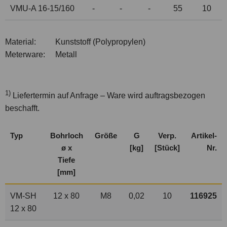
VMU-A 16-15/160
-
-
-
55
10
Material:
Kunststoff (Polypropylen)
Meterware:
Metall
1)
Liefertermin auf Anfrage – Ware wird auftragsbezogen
beschafft.
Typ
Bohrloch
Größe
G
Verp.
Artikel-
ø x
[kg]
[Stück]
Nr.
Tiefe
[mm]
VM-SH
12 x 80
M8
0,02
10
116925
12 x 80