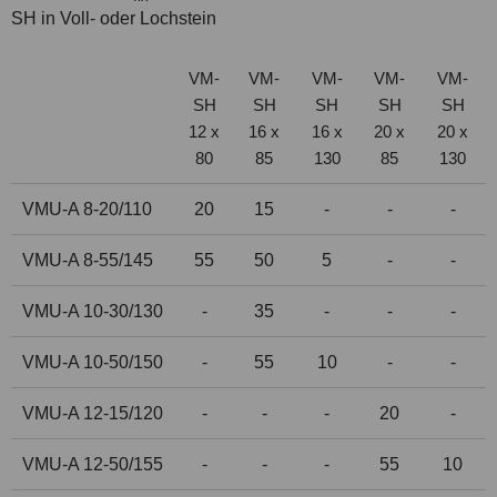
SH in Voll- oder Lochstein
VM-
VM-
VM-
VM-
VM-
SH
SH
SH
SH
SH
12 x
16 x
16 x
20 x
20 x
80
85
130
85
130
VMU-A 8-20/110
20
15
-
-
-
VMU-A 8-55/145
55
50
5
-
-
VMU-A 10-30/130
-
35
-
-
-
VMU-A 10-50/150
-
55
10
-
-
VMU-A 12-15/120
-
-
-
20
-
VMU-A 12-50/155
-
-
-
55
10