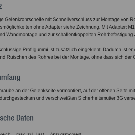
z
ige Gelenkrohrschelle mit Schnellverschluss zur Montage von R
smöglichkeiten ohne Adapter siehe Zeichnung. Mit Adapter: M
nd Wandmontage und zur schallentkoppelten Rohrbefestigung 
chlüssige Profilgummi ist zusätzlich eingeklebt. Dadurch ist er 
nd Rutschen des Rohres bei der Montage, ohne dass sich der
rumfang
raube an der Gelenkseite vormontiert, auf der offenen Seite mi
r durchgesteckten und verschweißten Sicherheitsmutter 3G vers
ische Daten
reich
max. zul. Last
Anzugsmoment