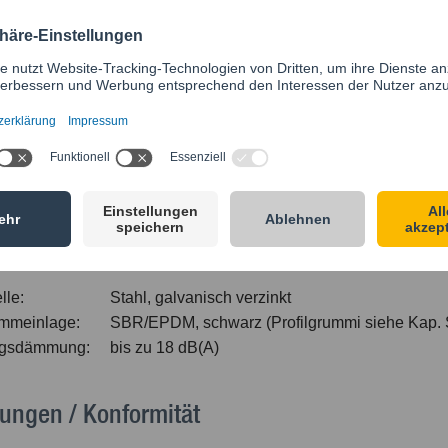
280
120
70
40
42
220
100
60
30
43
380
180
110
70
41
470
220
130
80
45
70
560
310
210
150
62
lle:
Stahl, galvanisch verzinkt
mmeinlage:
SBR/EPDM, schwarz (Profilgrummi siehe Kap.
ngsdämmung:
bis zu 18 dB(A)
ungen / Konformität