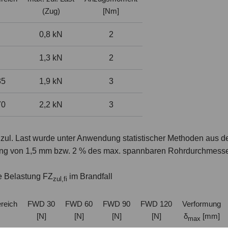
(Zug)
[Nm]
0,8 kN
2
1,3 kN
2
35
1,9 kN
3
70
2,2 kN
3
zul. Last wurde unter Anwendung statistischer Methoden aus de
ng von 1,5 mm bzw. 2 % des max. spannbaren Rohrdurchmessers
e Belastung FZ
im Brandfall
zul,
fi
reich
FWD 30
FWD 60
FWD 90
FWD 120
Verformung
[N]
[N]
[N]
[N]
δ
[mm]
max