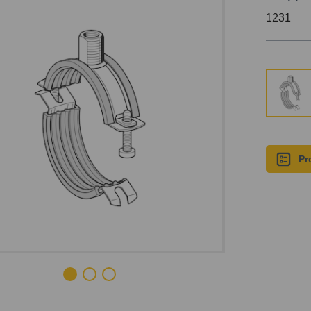
1231
Pr