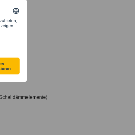
M10
M10
M10
M10
M10
 Schalldämmelemente)