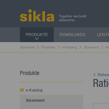
Together we build.
siklasicher.
PRODUKTE
DOWNLOADS
LEIS
Startseite
Produkte
e-Katalog
Siconnect
R
Produkte
Rohrs
Rat
e-Katalog
Siconnect