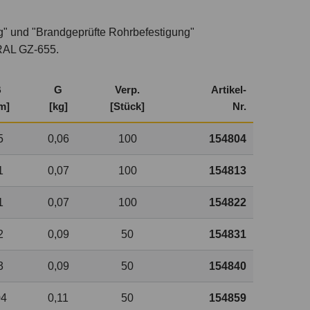
g" und "Brandgeprüfte Rohrbefestigung"
RAL GZ-655.
B
G
Verp.
Artikel-
m]
[kg]
[Stück]
Nr.
5
0,06
100
154804
1
0,07
100
154813
1
0,07
100
154822
2
0,09
50
154831
3
0,09
50
154840
04
0,11
50
154859