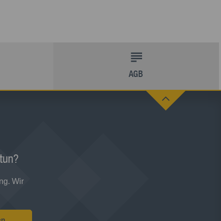
AGB
 tun?
ng. Wir
en