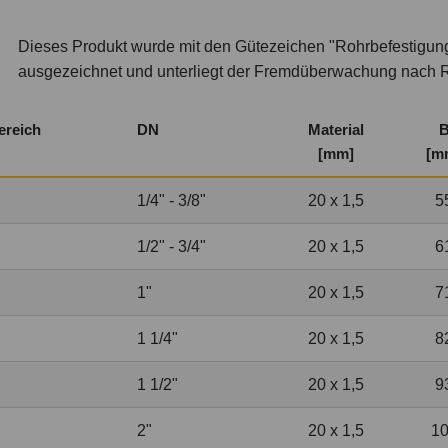
Dieses Produkt wurde mit den Gütezeichen "Rohrbefestigun
ausgezeichnet und unterliegt der Fremdüberwachung nach 
ereich
DN
Material
[mm]
[m
1
/
4
" -
3
/
8
"
20 x 1,5
5
1
/
2
" -
3
/
4
"
20 x 1,5
6
1"
20 x 1,5
7
1
1
/
4
"
20 x 1,5
8
1
1
/
2
"
20 x 1,5
9
2"
20 x 1,5
1