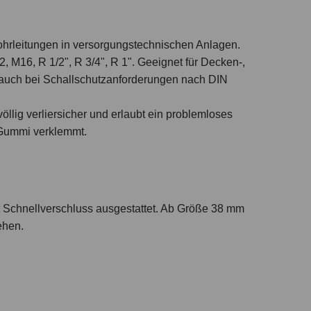
ohrleitungen in versorgungstechnischen Anlagen.
12, M16, R
1
/
2
", R
3
/
4
", R 1". Geeignet für Decken-,
auch bei Schallschutzanforderungen nach DIN
völlig verliersicher und erlaubt ein problemloses
 Gummi verklemmt.
t Schnellverschluss ausgestattet. Ab Größe 38 mm
ehen.