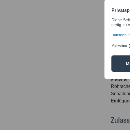
12 - 35
38 - 56
57 - 80
83 - 90
108 - 1
Material:
Rohrsche
Schalldä
Einfügu
Zulass