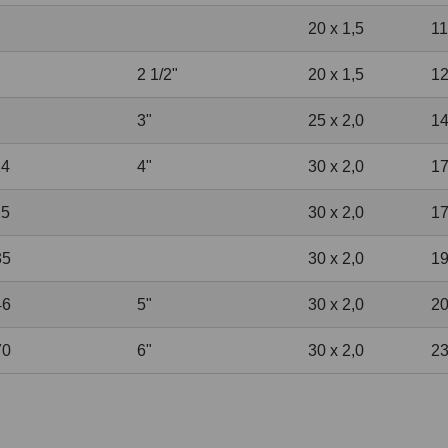
20 x 1,5
1
2
1
/
2
"
20 x 1,5
1
3"
25 x 2,0
1
14
4"
30 x 2,0
1
25
30 x 2,0
1
35
30 x 2,0
1
46
5"
30 x 2,0
2
70
6"
30 x 2,0
2