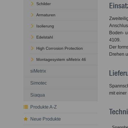
Einsat
Schilder
Armaturen
Zweiteil
Anschlus
Isolierung
Boden- u
Edelstahl
4109.
Der forms
High Corrosion Protection
Drehen u
Montagesystem siMetrix 46
siMetrix
Liefe
Simotec
Spannsch
mit eine
Siaqua
Produkte A-Z
Techn
Neue Produkte
Spannbe