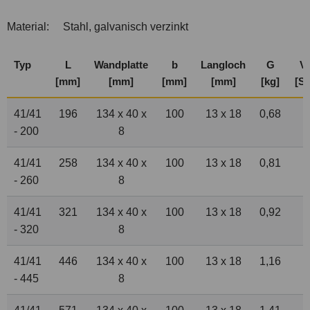
Material:
Stahl, galvanisch verzinkt
Typ
L
Wandplatte
b
Langloch
G
Ve
[mm]
[mm]
[mm]
[mm]
[kg]
[St
41/41
196
134 x 40 x
100
13 x 18
0,68
- 200
8
41/41
258
134 x 40 x
100
13 x 18
0,81
- 260
8
41/41
321
134 x 40 x
100
13 x 18
0,92
- 320
8
41/41
446
134 x 40 x
100
13 x 18
1,16
- 445
8