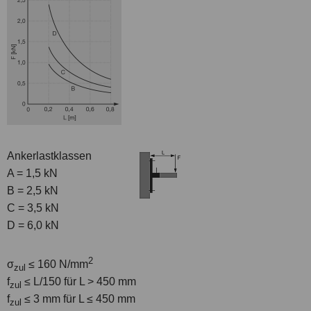
Ankerlastklassen
A = 1,5 kN
B = 2,5 kN
C = 3,5 kN
D = 6,0 kN
2
σ
≤ 160 N/mm
zul
f
≤ L/150 für L > 450 mm
zul
f
≤ 3 mm für L ≤ 450 mm
zul