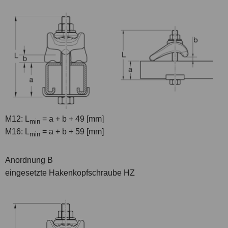
M12: L
= a + b + 49 [mm]
min
M16: L
= a + b + 59 [mm]
min
Anordnung B
eingesetzte Hakenkopfschraube HZ