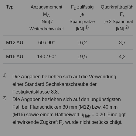
Typ
Anzugsmoment
F
zulässig
Querkrafttragfähig
z
M
je
F
A
x
[Nm] /
Spannpratze
je 2 Spannpratz
1)
2)
Weiterdrehwinkel
[kN]
[kN]
M12 AU
60 / 90°
16,2
3,7
M16 AU
140 / 90°
19,5
4,2
1)
Die Angaben beziehen sich auf die Verwendung
einer Standard Sechskantschraube der
Festigkeitsklasse 8.8.
2)
Die Angaben beziehen sich auf den ungünstigsten
Fall bei Flanschdicken 30 mm (M12) bzw. 40 mm
(M16) sowie einem Haftbeiwert µ
= 0,20. Eine ggf.
Haft
einwirkende Zugkraft F
wurde nicht berücksichtigt.
z