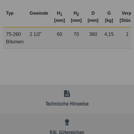
Typ
Gewinde
H
H
D
G
Verp.
1
2
[mm]
[mm]
[mm]
[kg]
[Stück
75-260
2
1
/
2
"
60
70
360
4,15
1
Bitumen
Technische Hinweise
RAL Gütezeichen