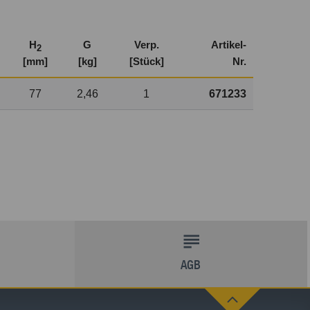
H
G
Verp.
Artikel-
2
[mm]
[kg]
[Stück]
Nr.
77
2,46
1
671233
AGB