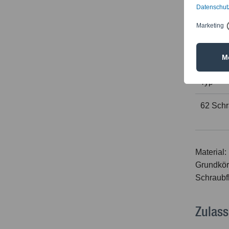
Anschlus
gegen He
Techn
Typ
62 Schr
Material:
Grundkör
Schraubf
Zulass