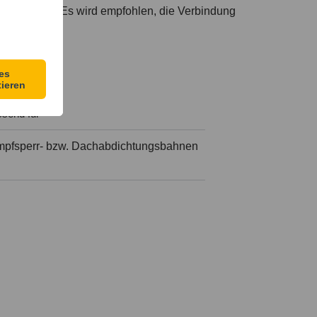
Formstück. Es wird empfohlen, die Verbindung
send für
ampfsperr- bzw. Dachabdichtungsbahnen