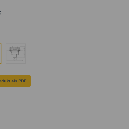
:
odukt als PDF