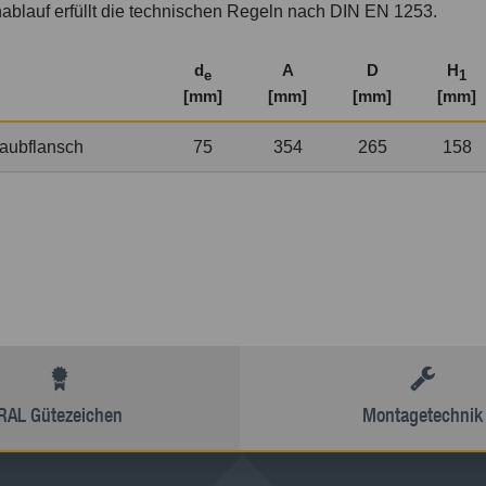
ablauf erfüllt die technischen Regeln nach DIN EN 1253.
d
A
D
H
e
1
[mm]
[mm]
[mm]
[mm]
aubflansch
75
354
265
158
RAL Gütezeichen
Montagetechnik