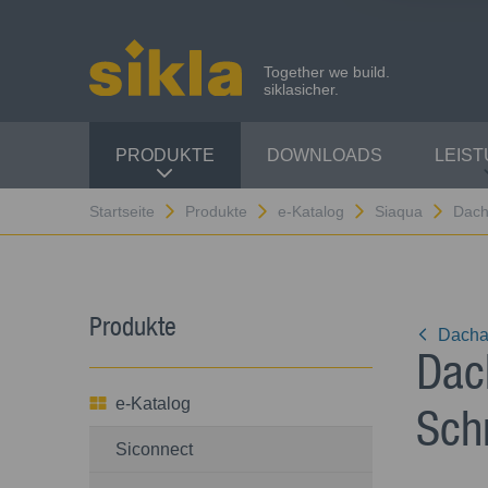
Together we build.
siklasicher.
PRODUKTE
DOWNLOADS
LEIS
Startseite
Produkte
e-Katalog
Siaqua
Dach
Produkte
Dacha
Dac
e-Katalog
Sch
Siconnect