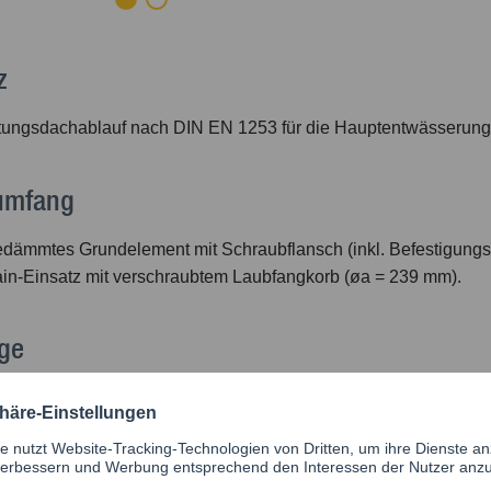
z
tungsdachablauf nach DIN EN 1253 für die Hauptentwässerun
rumfang
ämmtes Grundelement mit Schraubflansch (inkl. Befestigungsm
in-Einsatz mit verschraubtem Laubfangkorb (øa = 239 mm).
ge
rrbahn bzw. Dachabdichtungsbahn mittels Schraubflansch baus
nleitung.
ser für Deckendurchbruch siehe Typentabelle, Maß "D",