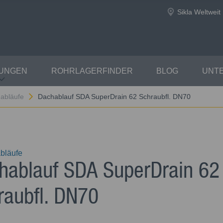
Sikla Weltweit
TUNGEN
ROHRLAGERFINDER
BLOG
UNT
abläufe
Dachablauf SDA SuperDrain 62 Schraubfl. DN70
bläufe
hablauf SDA SuperDrain 62
raubfl. DN70