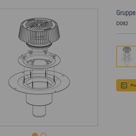
Gruppe
D082
Pr