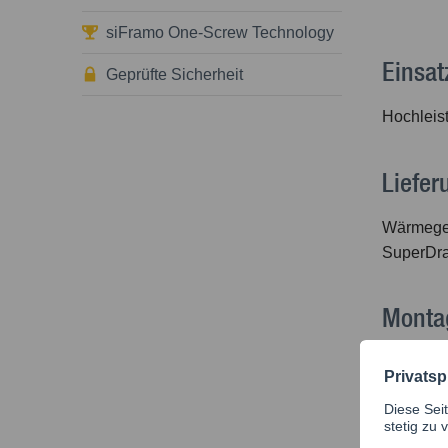
siFramo One-Screw Technology
Einsat
Geprüfte Sicherheit
Hochleis
Liefe
Wärmeged
SuperDra
Monta
Dampfspe
Montagea
Durchmes