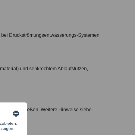
g bei Druckströmungsentwässerungs-Systemen.
aterial) und senkrechtem Ablaufstutzen,
eits anschließen. Weitere Hinweise siehe