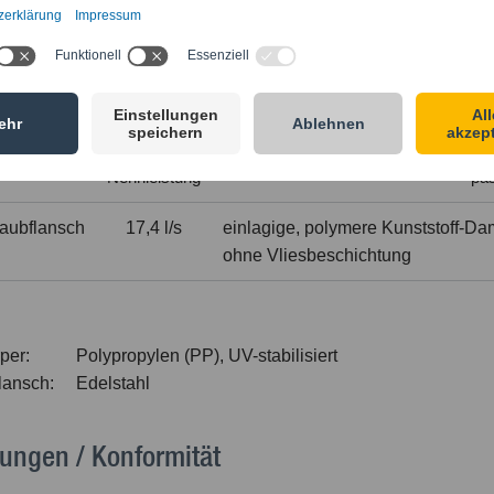
s an Rohrsystem mittels PE-HD Steckmuffe, PK-NG-Rohr oder -
rausziehen mittels PK-NG-ASV 75 zu sichern.
ische Daten
Nennleistung
pas
aubflansch
17,4 l/s
einlagige, polymere Kunststoff-D
ohne Vliesbeschichtung
per:
Polypropylen (PP), UV-stabilisiert
lansch:
Edelstahl
ungen / Konformität